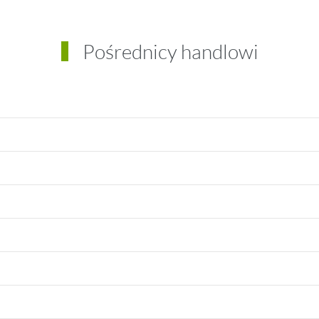
Pośrednicy handlowi
ak
wski