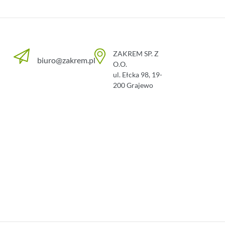
ZAKREM SP. Z
biuro@zakrem.pl
O.O.
ul. Ełcka 98
,
19-
200
Grajewo