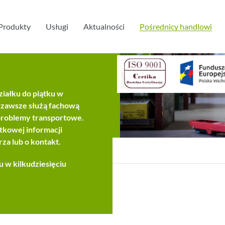
Produkty
Usługi
Aktualności
Pośrednicy handlowi
iałku do piątku w
ci zawsze służą fachową
 problemy transportowe.
tkowej informacji
za lub o kontakt.
u w kilkudziesięciu