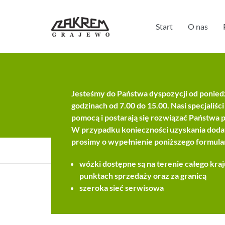
Start
O nas
Pośrednicy handlowi
Jesteśmy do Państwa dyspozycji od poniedz
godzinach od 7.00 do 15.00. Nasi specjaliś
pomocą i postarają się rozwiązać Państwa
W przypadku konieczności uzyskania doda
prosimy o wypełnienie poniższego formular
Zakrem
—
Pośrednicy handlowi
wózki dostępne są na terenie całego kraj
punktach sprzedaży oraz za granicą
szeroka sieć serwisowa