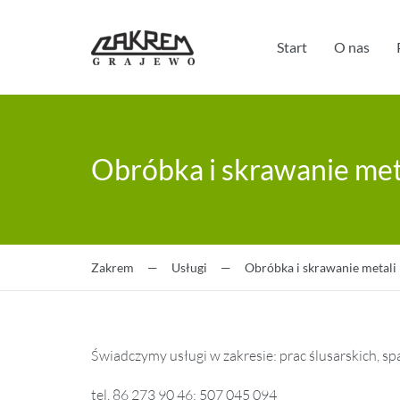
Start
O nas
Obróbka i skrawanie met
Zakrem
—
Usługi
—
Obróbka i skrawanie metali
Świadczymy usługi w zakresie: prac ślusarskich, sp
tel. 86 273 90 46; 507 045 094