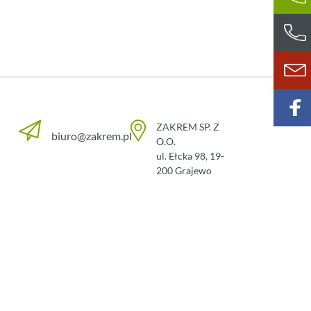
ZAKREM SP. Z
biuro@zakrem.pl
O.O.
ul. Ełcka 98
,
19-
200
Grajewo