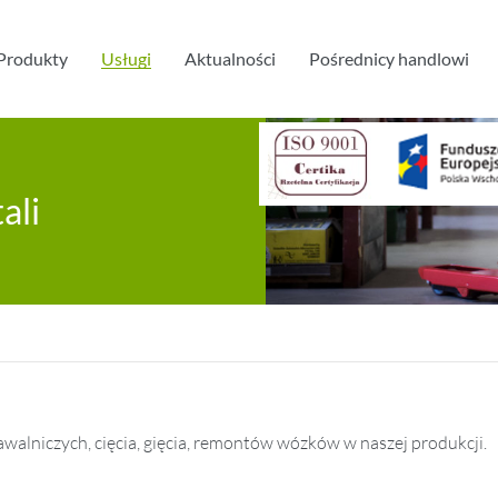
Produkty
Usługi
Aktualności
Pośrednicy handlowi
ali
awalniczych, cięcia, gięcia, remontów wózków w naszej produkcji.