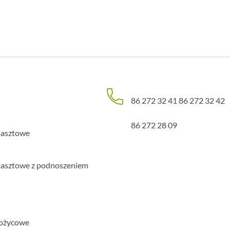
86 272 32 41
86 272 32 42
86 272 28 09
masztowe
asztowe z podnoszeniem
nożycowe