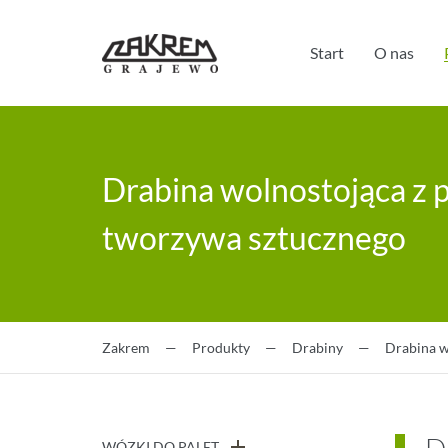
Start
O nas
Drabina wolnostojąca z 
tworzywa sztucznego
Zakrem
—
Produkty
—
Drabiny
—
Drabina w
WÓZKI DO PALET