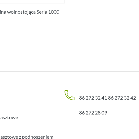
ina wolnostojąca Seria 1000
86 272 32 41
86 272 32 42
86 272 28 09
masztowe
asztowe z podnoszeniem