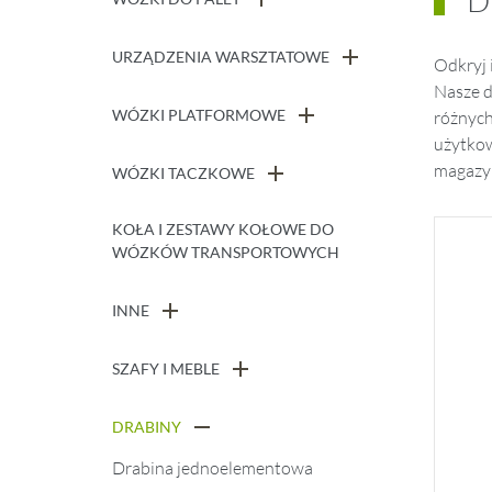
D
URZĄDZENIA WARSZTATOWE
Odkryj 
Nasze d
WÓZKI PLATFORMOWE
różnych
użytkow
magazyn
WÓZKI TACZKOWE
KOŁA I ZESTAWY KOŁOWE DO
WÓZKÓW TRANSPORTOWYCH
INNE
SZAFY I MEBLE
DRABINY
Drabina jednoelementowa