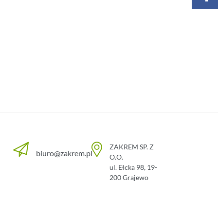
ZAKREM SP. Z
biuro@zakrem.pl
O.O.
ul. Ełcka 98
,
19-
200
Grajewo