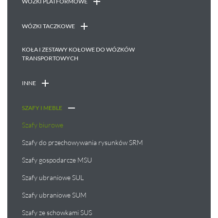
WÓZKI PLATFORMOWE
WÓZKI TACZKOWE
KOŁA I ZESTAWY KOŁOWE DO WÓZKÓW
TRANSPORTOWYCH
INNE
SZAFY I MEBLE
Szafy biurowe
Szafy do przechowywania rysunków SRM
Szafy gospodarcze MSU
Szafy ubraniowe SUL
Szafy ubraniowe SUM
Szafy ze schowkami SUS