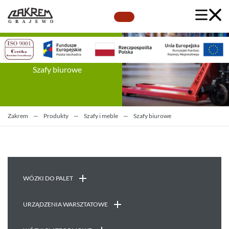
Szafy biurowe
Zakrem
—
Produkty
—
Szafy i meble
—
Szafy biurowe
WÓZKI DO PALET
URZĄDZENIA WARSZTATOWE