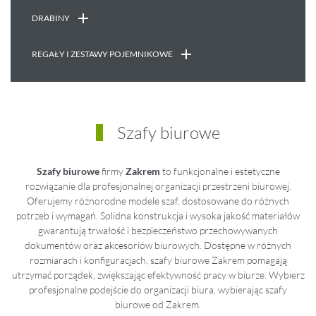
DRABINY
REGAŁY I ZESTAWY POJEMNIKOWE
Szafy biurowe
Szafy biurowe
firmy
Zakrem
to funkcjonalne i estetyczne
rozwiązanie dla profesjonalnej organizacji przestrzeni biurowej.
Oferujemy różnorodne modele szaf, dostosowane do różnych
potrzeb i wymagań. Solidna konstrukcja i wysoka jakość materiałów
gwarantują trwałość i bezpieczeństwo przechowywanych
dokumentów oraz akcesoriów biurowych. Dostępne w różnych
rozmiarach i konfiguracjach, szafy biurowe Zakrem pomagają
utrzymać porządek, zwiększając efektywność pracy w biurze. Wybierz
profesjonalne podejście do organizacji biura, wybierając szafy
biurowe od Zakrem.