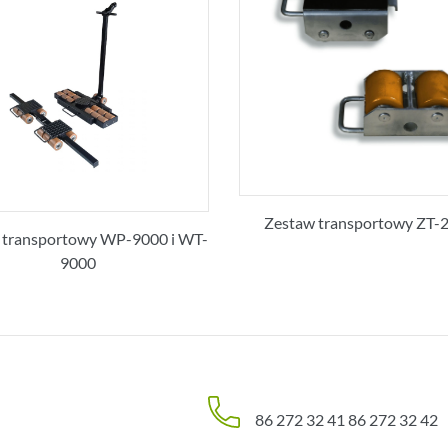
Zestaw transportowy ZT-
 transportowy WP-9000 i WT-
9000
86 272 32 41
86 272 32 42