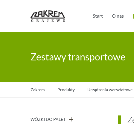
Start
O nas
Zestawy transportowe
Zakrem
—
Produkty
—
Urządzenia warsztatowe
Z
WÓZKI DO PALET