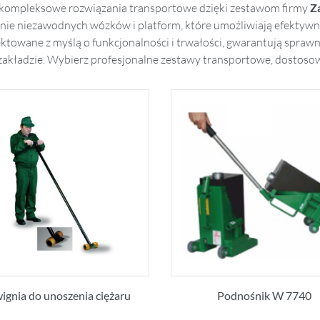
kompleksowe rozwiązania transportowe dzięki zestawom firmy
Z
nie niezawodnych wózków i platform, które umożliwiają efektyw
ktowane z myślą o funkcjonalności i trwałości, gwarantują spraw
akładzie. Wybierz profesjonalne zestawy transportowe, dostoso
ignia do unoszenia ciężaru
Podnośnik W 7740