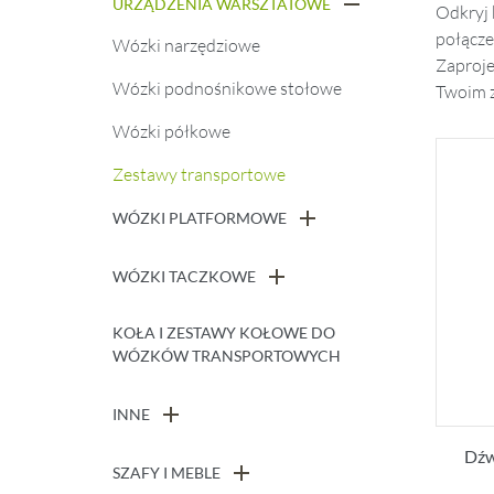
URZĄDZENIA WARSZTATOWE
Odkryj 
połącze
Wózki narzędziowe
Zaproje
Wózki podnośnikowe stołowe
Twoim z
Wózki półkowe
Zestawy transportowe
WÓZKI PLATFORMOWE
WÓZKI TACZKOWE
KOŁA I ZESTAWY KOŁOWE DO
WÓZKÓW TRANSPORTOWYCH
INNE
Dźw
SZAFY I MEBLE