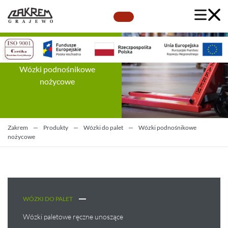
Wózki podnośnikowe
nożycowe
Zakrem
—
Produkty
—
Wózki do palet
—
Wózki podnośnikowe
nożycowe
WÓZKI DO PALET
Wózki paletowe ręczne unoszące