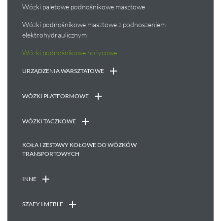
Wózki paletowe podnośnikowe masztowe
Wózki podnośnikowe masztowe z podnoszeniem
elektrohydraulicznym
Wózki podnośnikowe nożycowe
URZĄDZENIA WARSZTATOWE
WÓZKI PLATFORMOWE
WÓZKI TACZKOWE
KOŁA I ZESTAWY KOŁOWE DO WÓZKÓW
TRANSPORTOWYCH
INNE
SZAFY I MEBLE