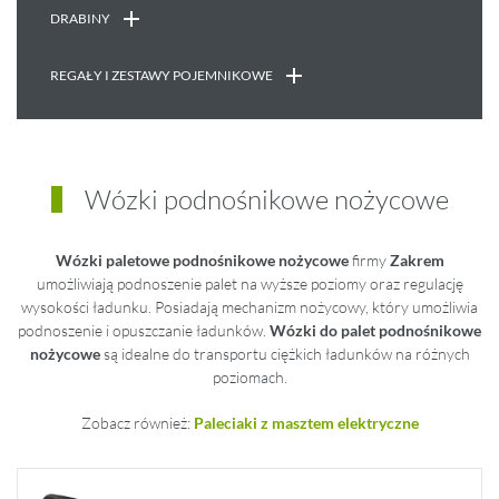
DRABINY
REGAŁY I ZESTAWY POJEMNIKOWE
Wózki podnośnikowe nożycowe
Wózki paletowe podnośnikowe nożycowe
firmy
Zakrem
umożliwiają podnoszenie palet na wyższe poziomy oraz regulację
wysokości ładunku. Posiadają mechanizm nożycowy, który umożliwia
podnoszenie i opuszczanie ładunków.
Wózki do palet podnośnikowe
nożycowe
są idealne do transportu ciężkich ładunków na różnych
poziomach.
Zobacz również:
Paleciaki z masztem elektryczne