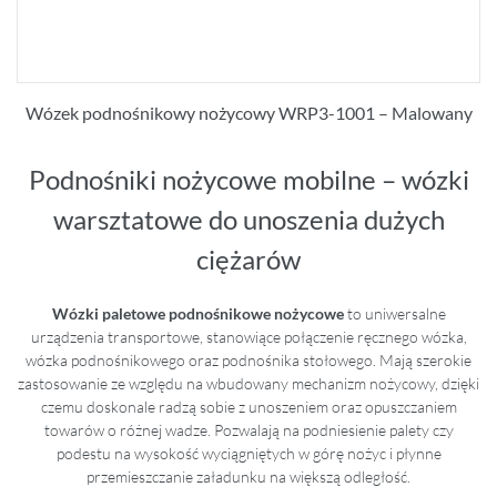
Wózek podnośnikowy nożycowy WRP3-1001 – Malowany
Podnośniki nożycowe mobilne – wózki
warsztatowe do unoszenia dużych
ciężarów
Wózki paletowe podnośnikowe nożycowe
to uniwersalne
urządzenia transportowe, stanowiące połączenie ręcznego wózka,
wózka podnośnikowego oraz podnośnika stołowego. Mają szerokie
zastosowanie ze względu na wbudowany mechanizm nożycowy, dzięki
czemu doskonale radzą sobie z unoszeniem oraz opuszczaniem
towarów o różnej wadze. Pozwalają na podniesienie palety czy
podestu na wysokość wyciągniętych w górę nożyc i płynne
przemieszczanie załadunku na większą odległość.