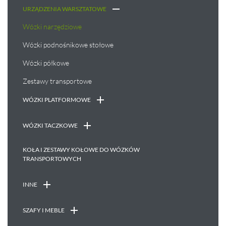
URZĄDZENIA WARSZTATOWE
Wózki narzędziowe
Wózki podnośnikowe stołowe
Wózki półkowe
Zestawy transportowe
WÓZKI PLATFORMOWE
WÓZKI TACZKOWE
KOŁA I ZESTAWY KOŁOWE DO WÓZKÓW
TRANSPORTOWYCH
INNE
SZAFY I MEBLE