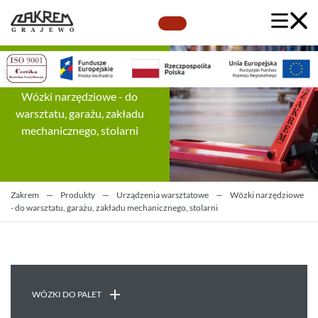
Wózki narzędziowe - do
warsztatu, garażu, zakładu
mechanicznego, stolarni
Zakrem
—
Produkty
—
Urządzenia warsztatowe
—
Wózki narzędziowe
- do warsztatu, garażu, zakładu mechanicznego, stolarni
WÓZKI DO PALET