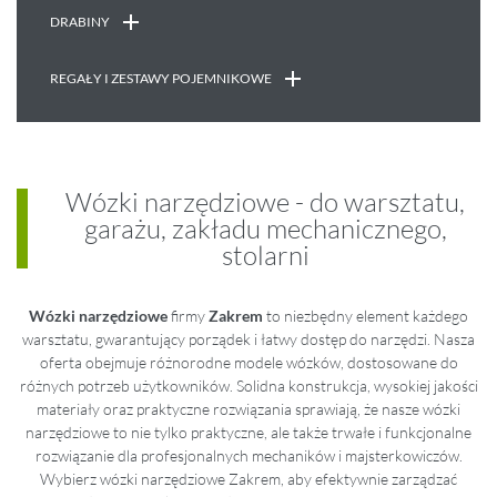
DRABINY
REGAŁY I ZESTAWY POJEMNIKOWE
Wózki narzędziowe - do warsztatu,
garażu, zakładu mechanicznego,
stolarni
Wózki narzędziowe
firmy
Zakrem
to niezbędny element każdego
warsztatu, gwarantujący porządek i łatwy dostęp do narzędzi. Nasza
oferta obejmuje różnorodne modele wózków, dostosowane do
różnych potrzeb użytkowników. Solidna konstrukcja, wysokiej jakości
materiały oraz praktyczne rozwiązania sprawiają, że nasze wózki
narzędziowe to nie tylko praktyczne, ale także trwałe i funkcjonalne
rozwiązanie dla profesjonalnych mechaników i majsterkowiczów.
Wybierz wózki narzędziowe Zakrem, aby efektywnie zarządzać