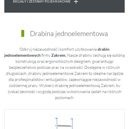
REGAŁY I ZESTAWY POJEMNIKOWE
Drabina jednoelementowa
Odkryj niezawodność i komfort użytkowania
drabin
jednoelementowych
firmy
Zakrem.
Nasze drabiny cechują się solidną
konstrukcją oraz ergonomicznym designem, gwarantując
bezpieczeństwo podczas prac na wysokości. Dostępne w różnych
długościach, drabiny jednoelementowe Zakrem to idealne narzędzie
dla profesjonalistów i entuzjastów, zapewniające niezawodność w
codziennej pracy. Wybierz drabinę jednoelementową Zakrem, by
zyskać pewność i wygodę podczas wykonywania zadań na różnych
poziomach.