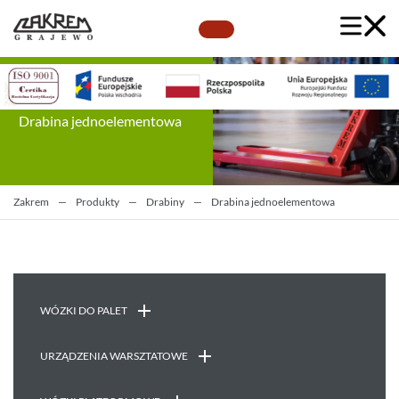
Drabina jednoelementowa
Zakrem
—
Produkty
—
Drabiny
—
Drabina jednoelementowa
WÓZKI DO PALET
URZĄDZENIA WARSZTATOWE