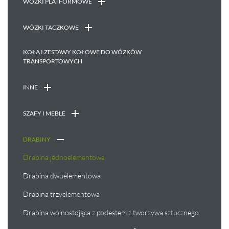
WÓZKI PLATFORMOWE
WÓZKI TACZKOWE
KOŁA I ZESTAWY KOŁOWE DO WÓZKÓW
TRANSPORTOWYCH
INNE
SZAFY I MEBLE
DRABINY
Drabina jednoelementowa
Drabina dwuelementowa
Drabina trzyelementowa
Drabina wolnostojąca z podestem z tworzywa sztucznego