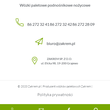
Wózki paletowe podnośnikowe nożycowe
86 272 32 41
86 272 32 42
86 272 28 09
biuro@zakrem.pl
ZAKREM SP. Z O.O.
ul. Ełcka 98
,
19-200
Grajewo
© 2020 Zakrem.pl | Producent wózków paletowych Zakrem |
Polityka prywatności