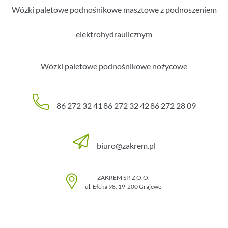
Wózki paletowe podnośnikowe masztowe z podnoszeniem
elektrohydraulicznym
Wózki paletowe podnośnikowe nożycowe
86 272 32 41
86 272 32 42
86 272 28 09
biuro@zakrem.pl
ZAKREM SP. Z O.O.
ul. Ełcka 98
,
19-200
Grajewo