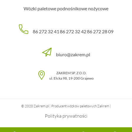
Wózki paletowe podnośnikowe nożycowe
86 272 32 41
86 272 32 42
86 272 28 09
biuro@zakrem.pl
ZAKREM SP. Z O.O.
ul. Ełcka 98
,
19-200
Grajewo
© 2020 Zakrem.pl | Producent wózków paletowych Zakrem |
Polityka prywatności