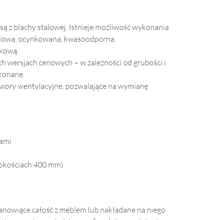
ą z blachy stalowej. Istnieje możliwość wykonania
talowa, ocynkowana, kwasoodporna.
zkową.
h wersjach cenowych – w zależności od grubości i
ykonane.
wory wentylacyjne, pozwalające na wymianę
kami
rokościach 400 mm)
tanowiące całość z meblem lub nakładane na niego