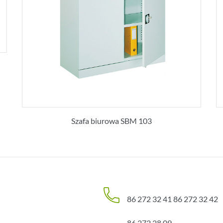
Szafa biurowa SBM 103
86 272 32 41
86 272 32 42
86 272 28 09