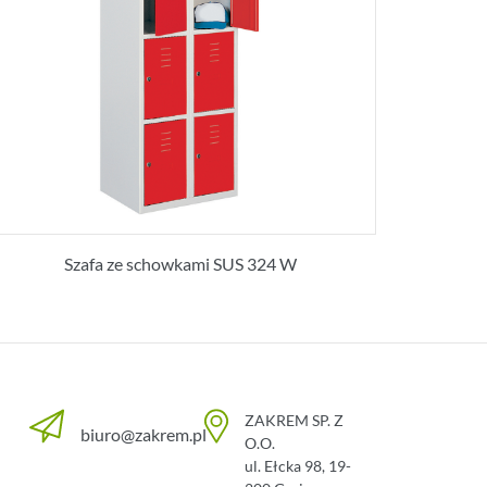
Szafa ze schowkami SUS 324 W
ZAKREM SP. Z
biuro@zakrem.pl
O.O.
ul. Ełcka 98
,
19-