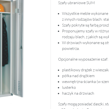
Szafy ubraniowe SUM
Wszystkie meble wykonane s
z innych rodzajów blach: s
Szafy pokryte są farbą pros
Proponujemy szafy w różnyc
rodzaju blach, z jakich są w
W drzwiach wykonane są ot
powietrza.
Opcjonalne wyposażenie szaf:
plastikowy drążek z wiesza
półka nad drążkiem
wewnętrzna ścianka (w sze
lusterko
haczyk na drzwiach
Szafy mogą posiadać daszki, s