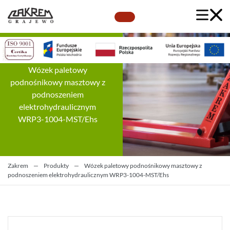
Wózek paletowy
podnośnikowy masztowy z
podnoszeniem
elektrohydraulicznym
WRP3-1004-MST/Ehs
Zakrem
—
Produkty
—
Wózek paletowy podnośnikowy masztowy z
podnoszeniem elektrohydraulicznym WRP3-1004-MST/Ehs