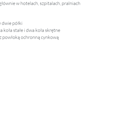
łównie w hotelach, szpitalach, pralniach
dwie półki
koła stałe i dwa koła skrętne
 z powłoką ochronną cynkową