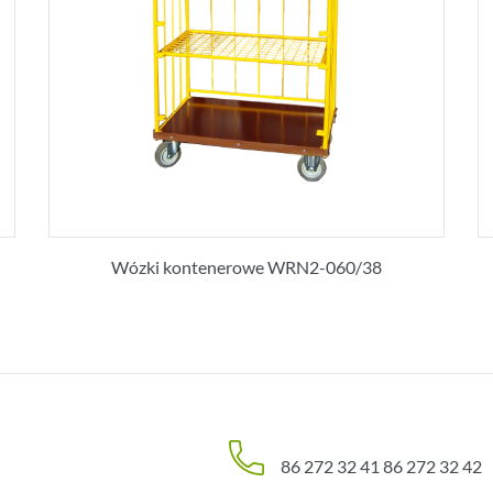
Wózki kontenerowe WRN2-060/38
86 272 32 41
86 272 32 42