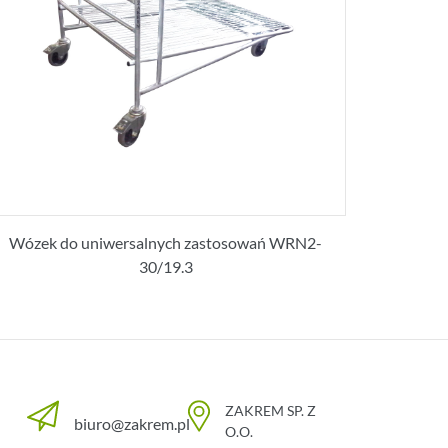
Wózek do uniwersalnych zastosowań WRN2-
30/19.3
ZAKREM SP. Z
biuro@zakrem.pl
O.O.