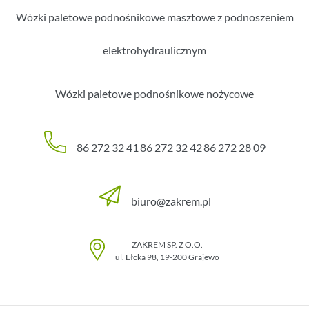
Wózki paletowe podnośnikowe masztowe z podnoszeniem
elektrohydraulicznym
Wózki paletowe podnośnikowe nożycowe
86 272 32 41
86 272 32 42
86 272 28 09
biuro@zakrem.pl
ZAKREM SP. Z O.O.
ul. Ełcka 98
,
19-200
Grajewo