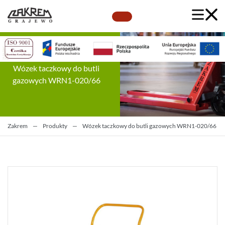
Wózek taczkowy do butli
gazowych WRN1-020/66
Zakrem
—
Produkty
—
Wózek taczkowy do butli gazowych WRN1-020/66