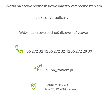
Wózki paletowe podnośnikowe masztowe z podnoszeniem
elektrohydraulicznym
Wózki paletowe podnośnikowe nożycowe
86 272 32 41
86 272 32 42
86 272 28 09
biuro@zakrem.pl
ZAKREM SP. Z O.O.
ul. Ełcka 98
,
19-200
Grajewo