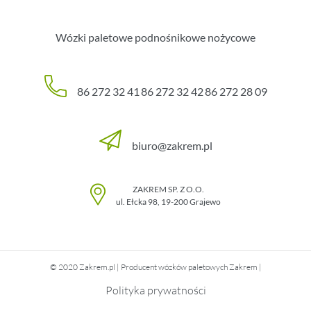
Wózki paletowe podnośnikowe nożycowe
86 272 32 41
86 272 32 42
86 272 28 09
biuro@zakrem.pl
ZAKREM SP. Z O.O.
ul. Ełcka 98
,
19-200
Grajewo
© 2020 Zakrem.pl | Producent wózków paletowych Zakrem |
Polityka prywatności