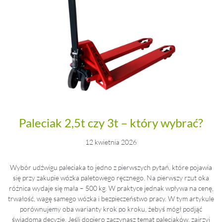
Paleciak 2,5t czy 3t – który wybrać?
12 kwietnia 2026
Wybór udźwigu paleciaka to jedno z pierwszych pytań, które pojawia
się przy zakupie wózka paletowego ręcznego. Na pierwszy rzut oka
różnica wydaje się mała – 500 kg. W praktyce jednak wpływa na cenę,
trwałość, wagę samego wózka i bezpieczeństwo pracy. W tym artykule
porównujemy oba warianty krok po kroku, żebyś mógł podjąć
świadomą decyzję. Jeśli dopiero zaczynasz temat paleciaków, zajrzyj