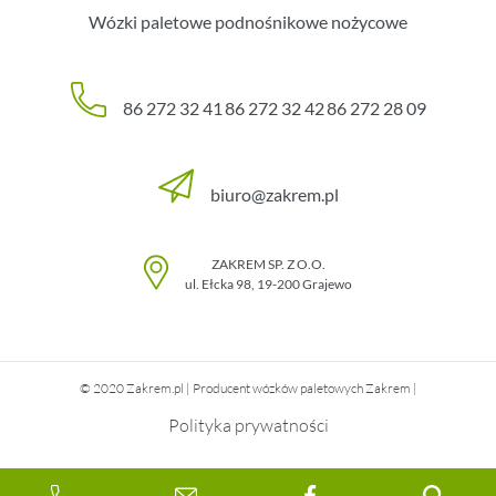
Wózki paletowe podnośnikowe nożycowe
86 272 32 41
86 272 32 42
86 272 28 09
biuro@zakrem.pl
ZAKREM SP. Z O.O.
ul. Ełcka 98
,
19-200
Grajewo
© 2020 Zakrem.pl | Producent wózków paletowych Zakrem |
Polityka prywatności