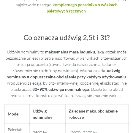
najpierw do naszego
kompletnego poradnika o wózkach
paletowych ręcznych
.
Co oznacza udźwig 2,5t i 3t?
Udźwig nominalny to
maksymalna masa ładunku
, jaką wózek może
bezpiecznie unieść i przetransportować w warunkach przewidzianych
przez producenta (równa, twarda nawierzchnia, ładunek
równomiernie rozłożony na widłach). Ważna zasada:
udźwig
nominalny ≠ dopuszczalne obciążenie przy każdym użytkowaniu
.
Producenci zalecają, by przy intensywnej, codziennej eksploatacji nie
przekraczać
80–90% udźwigu nominalnego
. Dzięki temu układ
hydrauliczny i konstrukcja wózka zużywają się znacznie wolniej.
Udźwig
Zalecane maks. obciążenie
Model
nominalny
robocze
Paleciak
2500 kg
~2000–2200 kg