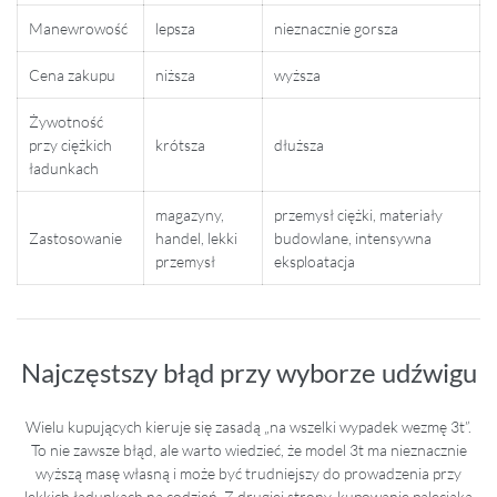
Manewrowość
lepsza
nieznacznie gorsza
Cena zakupu
niższa
wyższa
Żywotność
przy ciężkich
krótsza
dłuższa
ładunkach
magazyny,
przemysł ciężki, materiały
Zastosowanie
handel, lekki
budowlane, intensywna
przemysł
eksploatacja
Najczęstszy błąd przy wyborze udźwigu
Wielu kupujących kieruje się zasadą „na wszelki wypadek wezmę 3t”.
To nie zawsze błąd, ale warto wiedzieć, że model 3t ma nieznacznie
wyższą masę własną i może być trudniejszy do prowadzenia przy
lekkich ładunkach na codzień. Z drugiej strony, kupowanie paleciaka