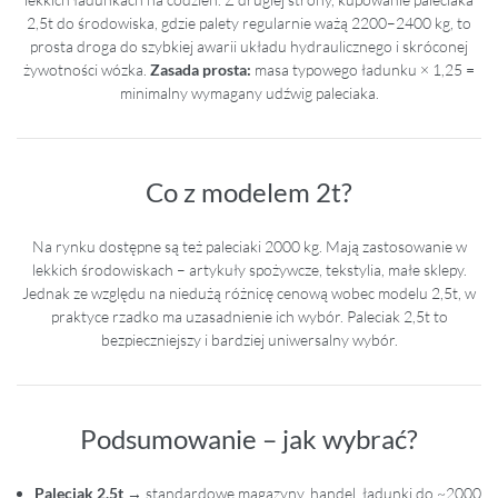
2,5t do środowiska, gdzie palety regularnie ważą 2200–2400 kg, to
prosta droga do szybkiej awarii układu hydraulicznego i skróconej
żywotności wózka.
Zasada prosta:
masa typowego ładunku × 1,25 =
minimalny wymagany udźwig paleciaka.
Co z modelem 2t?
Na rynku dostępne są też paleciaki 2000 kg. Mają zastosowanie w
lekkich środowiskach – artykuły spożywcze, tekstylia, małe sklepy.
Jednak ze względu na niedużą różnicę cenową wobec modelu 2,5t, w
praktyce rzadko ma uzasadnienie ich wybór. Paleciak 2,5t to
bezpieczniejszy i bardziej uniwersalny wybór.
Podsumowanie – jak wybrać?
Paleciak 2,5t
→ standardowe magazyny, handel, ładunki do ~2000