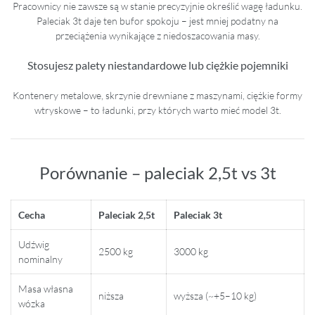
Pracownicy nie zawsze są w stanie precyzyjnie określić wagę ładunku.
Paleciak 3t daje ten bufor spokoju – jest mniej podatny na
przeciążenia wynikające z niedoszacowania masy.
Stosujesz palety niestandardowe lub ciężkie pojemniki
Kontenery metalowe, skrzynie drewniane z maszynami, ciężkie formy
wtryskowe – to ładunki, przy których warto mieć model 3t.
Porównanie – paleciak 2,5t vs 3t
Cecha
Paleciak 2,5t
Paleciak 3t
Udźwig
2500 kg
3000 kg
nominalny
Masa własna
niższa
wyższa (~+5–10 kg)
wózka