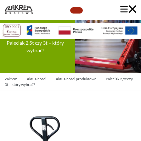
Paleciak 2,5t czy 3t – który
wybrać?
Zakrem
—
Aktualności
—
Aktualności produktowe
—
Paleciak 2,5t czy
3t – który wybrać?