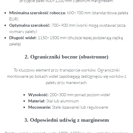
przyjęcie palet 800×1200 mm z pewnym marginesem.
Minimalna szerokość robocza:
680–700 mm (standardowa paleta
EUR)
Optymalna szerokość:
700–900 mm (worki mogą wystawać poza
wymiary palety)
Długość wideł:
1150–1500 mm (dłuższe lepiej podpierają ciężką
paletę)
2. Ograniczniki boczne (obustronne)
To kluczowy element przy transporcie worków. Ograniczniki
montowane po bokach wideł zapobiegają ześlizgnięciu się worków z
palety przy manewrach.
Wysokość:
200–300 mm ponad poziom wideł
Materiał:
Stal lub aluminium
Mocowanie:
Stałe (spawane) lub regulowane
3. Odpowiedni udźwig z marginesem