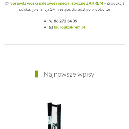
👉
Sprawdź wózki paletowe i specjalistyczne ZAKREM
– produkcja
polska, gwarancja 24 miesiące, doradztwo w doborze
📞
86 272 34 39
📧
biuro@zakrem.pl
Najnowsze wpisy