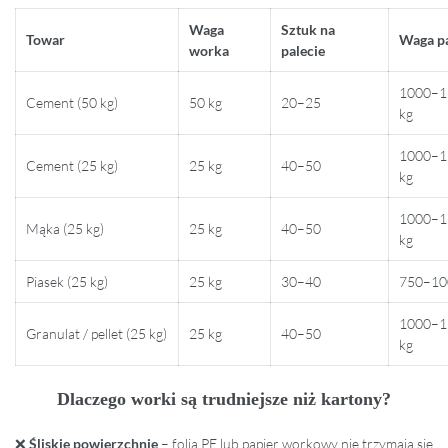
Waga
Sztuk na
Towar
Waga pa
worka
palecie
1000–1
Cement (50 kg)
50 kg
20–25
kg
1000–1
Cement (25 kg)
25 kg
40–50
kg
1000–1
Mąka (25 kg)
25 kg
40–50
kg
Piasek (25 kg)
25 kg
30–40
750–10
1000–1
Granulat / pellet (25 kg)
25 kg
40–50
kg
Dlaczego worki są trudniejsze niż kartony?
❌
Śliskie powierzchnie
– folia PE lub papier workowy nie trzymają się