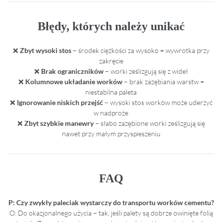
Błędy, których należy unikać
❌
Zbyt wysoki stos
– środek ciężkości za wysoko = wywrotka przy
zakręcie
❌
Brak ograniczników
– worki ześlizgują się z wideł
❌
Kolumnowe układanie worków
– brak zazębiania warstw =
niestabilna paleta
❌
Ignorowanie niskich przejść
– wysoki stos worków może uderzyć
w nadproże
❌
Zbyt szybkie manewry
– słabo zazębione worki ześlizgują się
nawet przy małym przyspieszeniu
FAQ
P: Czy zwykły paleciak wystarczy do transportu worków cementu?
O: Do okazjonalnego użycia – tak, jeśli palety są dobrze owinięte folią