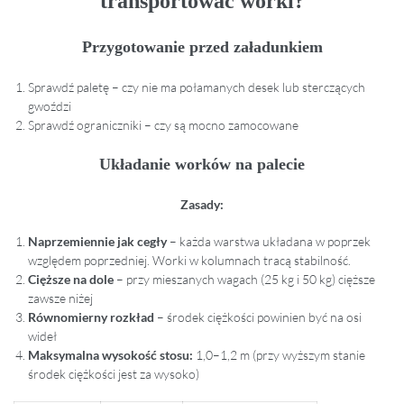
transportować worki?
Przygotowanie przed załadunkiem
Sprawdź paletę – czy nie ma połamanych desek lub sterczących
gwoździ
Sprawdź ograniczniki – czy są mocno zamocowane
Układanie worków na palecie
Zasady:
Naprzemiennie jak cegły
– każda warstwa układana w poprzek
względem poprzedniej. Worki w kolumnach tracą stabilność.
Cięższe na dole
– przy mieszanych wagach (25 kg i 50 kg) cięższe
zawsze niżej
Równomierny rozkład
– środek ciężkości powinien być na osi
wideł
Maksymalna wysokość stosu:
1,0–1,2 m (przy wyższym stanie
środek ciężkości jest za wysoko)