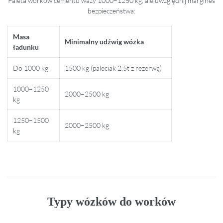
Paleta worków cementu waży 1000–1250 kg, ale uwzględnij margines
bezpieczeństwa:
Masa
Minimalny udźwig wózka
ładunku
Do 1000 kg
1500 kg (paleciak 2,5t z rezerwą)
1000–1250
2000–2500 kg
kg
1250–1500
2000–2500 kg
kg
Typy wózków do worków