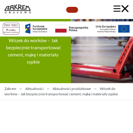
Wózek do worków – Jak
bezpiecznie transportować
cement, mąkę i materiały
sypkie
Zakrem
—
Aktualności
—
Aktualności produktowe
—
Wózek do
worków – Jak bezpiecznie transportować cement, mąkę i materiały sypkie