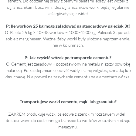
stretch. Do codziennej pracy z pełnymi paletami lepszy jest wózek z
ogranicznikami bocznymi. Bez ograniczników worki będą regularnie
ześlizgiwały się z wideł.
P: Ile worków 25 kg mogę załadować na standardowy paleciak 3t?
O: Paleta 25 kg × 40–48 worków = 1000–1200 kg. Paleciak 3t poradzi
sobie z marginesem. Ważne, żeby worki były ułożone naprzemiennie,
nie w kolumnach.
P: Jak czyścić wózek po transporcie cementu?
O: Cement jest zasadowy – pozostawiony na metalu niszczy powłokę
malarską. Po każdej zmianie: oczyść widły i ramę wilgotną szmatką lub
dmuchawą. Nie pozwól na zasychanie cementu na elementach wózka.
Transportujesz worki cementu, mąki lub granulatu?
ZAKREM produkuje wózki paletowe z szerokim rozstawem wideł
–
dostosowane do codziennego transportu worków w każdym rodzaju
magazynu.