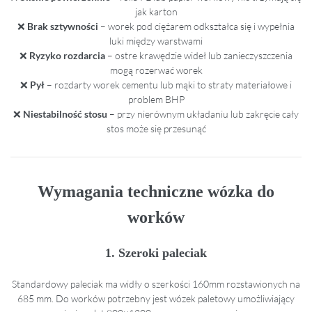
jak karton
❌
Brak sztywności
– worek pod ciężarem odkształca się i wypełnia
luki między warstwami
❌
Ryzyko rozdarcia
– ostre krawędzie wideł lub zanieczyszczenia
mogą rozerwać worek
❌
Pył
– rozdarty worek cementu lub mąki to straty materiałowe i
problem BHP
❌
Niestabilność stosu
– przy nierównym układaniu lub zakręcie cały
stos może się przesunąć
Wymagania techniczne wózka do
worków
1. Szeroki paleciak
Standardowy paleciak ma widły o szerkości 160mm rozstawionych na
685 mm. Do worków potrzebny jest wózek paletowy umożliwiający