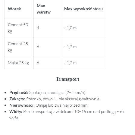
Max
Worek
Max wysokość stosu
warstw
Cement 50
4
~1,0 m
kg
Cement 25
6
~1,2 m
kg
Mąka 25 kg
6
~1,2 m
Transport
Prędkość:
Spokojna, chodząca (2–4 km/h)
Zakręty:
Szeroko, powoli – nie skręcaj gwałtownie
Nierówności:
Omijaj lub zwalniaj przed nimi
Widły:
Przetransportuj z widelcami 10–15 cm nad podłogą – nie
wyżej