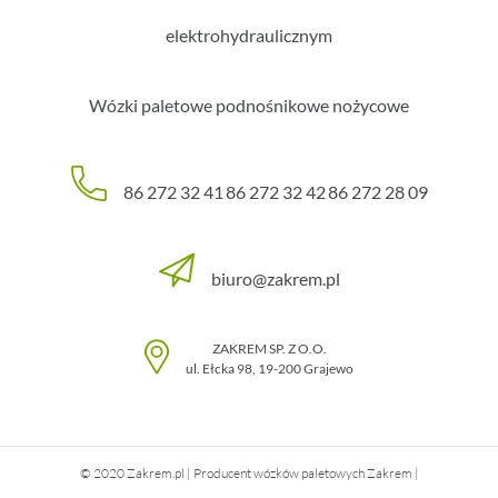
elektrohydraulicznym
Wózki paletowe podnośnikowe nożycowe
86 272 32 41
86 272 32 42
86 272 28 09
biuro@zakrem.pl
ZAKREM SP. Z O.O.
ul. Ełcka 98
,
19-200
Grajewo
© 2020 Zakrem.pl | Producent wózków paletowych Zakrem |