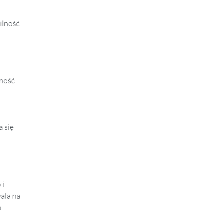
ilność
zność
 się
 i
ala na
o