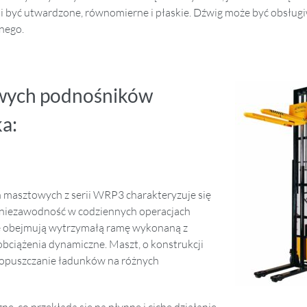
si być utwardzone, równomierne i płaskie. Dźwig może być obsług
nego.
owych podnośników
a:
asztowych z serii WRP3 charakteryzuje się
i niezawodność w codziennych operacjach
 obejmują wytrzymałą ramę wykonaną z
obciążenia dynamiczne. Maszt, o konstrukcji
 opuszczanie ładunków na różnych
e, co przekłada się na płynne i ciche działanie,