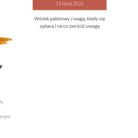
13 lipca 2026
Wózek paletowy z wagą: kiedy się
opłaca i na co zwrócić uwagę
ły
cznym