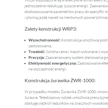
jednocześnie redukując zużycie energii. Zaawans
dostosowywanie parametrów pracy do specyfiki mag
i płynną jazdę nawet na nierównych powierzchniac
Zalety konstrukcji WRP3:
Wszechstronność:
Konstrukcja umożliwia podn
zastosowania.
Trwałość:
Solidna rama i maszt wykonane z wys
Precyzja:
Zaawansowany system sterowania gwar
Efektywność energetyczna:
Zastosowanie efekt
na oszczędność energii.
Konstrukcja żurawika ŻWR-1000:
W przypadku modelu Żurawika ŻWR-1000, innowacy
żurawia. Teleskopowy wózek umożliwia precyzyjne
obsługę ciężkich ładunków na znacznych wysokoś