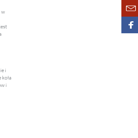
a w
jest
a
e i
e koła
ów i