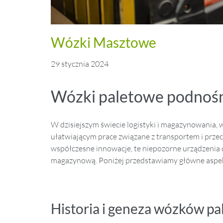
Wózki Masztowe
29 stycznia 2024
Wózki paletowe podnoś
W dzisiejszym świecie logistyki i magazynowani
ułatwiającym prace związane z transportem i pr
współczesne innowacje, te niepozorne urządzenia
magazynową. Poniżej przedstawiamy główne aspe
Historia i geneza wózków p