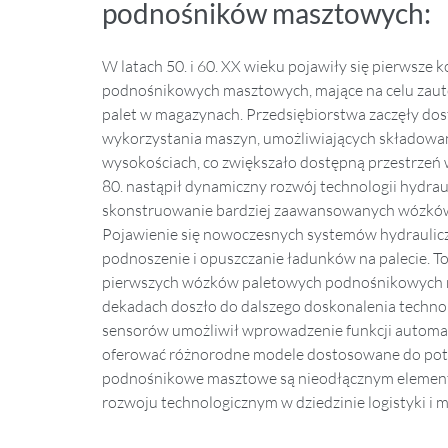
podnośników masztowych:
W latach 50. i 60. XX wieku pojawiły się pierwsz
podnośnikowych masztowych, mające na celu za
palet w magazynach. Przedsiębiorstwa zaczęły dost
wykorzystania maszyn, umożliwiających składowa
wysokościach, co zwiększało dostępną przestrzeń 
80. nastąpił dynamiczny rozwój technologii hydraul
skonstruowanie bardziej zaawansowanych wózkó
Pojawienie się nowoczesnych systemów hydraulic
podnoszenie i opuszczanie ładunków na palecie. T
pierwszych wózków paletowych podnośnikowych ma
dekadach doszło do dalszego doskonalenia technol
sensorów umożliwił wprowadzenie funkcji automa
oferować różnorodne modele dostosowane do potr
podnośnikowe masztowe są nieodłącznym elemen
rozwoju technologicznym w dziedzinie logistyki i