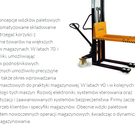
e koncepcje wózków paletowych
utomatyzowane składowanie
rzegać korzyści z
nie towarów na większych
w magazynach. W latach 70. i
iki, umożliwiając
w podnośnikowych.
znych umożliwiło precyzyjne
o także okres wprowadzania
sztowych do praktyki magazynowej. W latach 90. i w kolejnych
ogii tych maszyn. Rozwój elektroniki, systemów sterowania oraz
tyzacji i zaawansowanych systemów bezpieczeństwa. Firmy zaczę
zeb klientów i specyfiki magazynów. Obecnie wózki paletowe
tem nowoczesnych operacji magazynowych, świadcząc o dynami
 magazynowania.