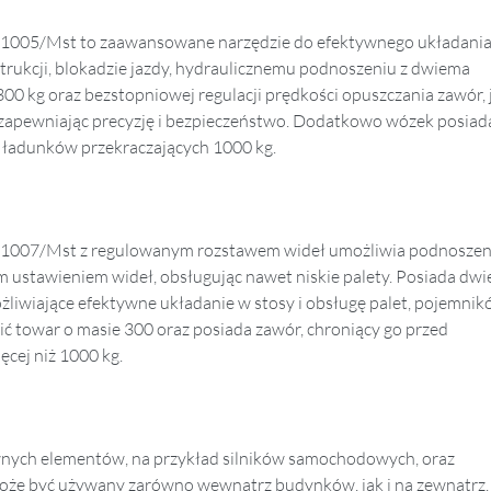
005/Mst to zaawansowane narzędzie do efektywnego układani
nstrukcji, blokadzie jazdy, hydraulicznemu podnoszeniu z dwiema
0 kg oraz bezstopniowej regulacji prędkości opuszczania zawór, 
 zapewniając precyzję i bezpieczeństwo. Dodatkowo wózek posiad
 ładunków przekraczających 1000 kg.
07/Mst z regulowanym rozstawem wideł umożliwia podnoszeni
 ustawieniem wideł, obsługując nawet niskie palety. Posiada dwi
żliwiające efektywne układanie w stosy i obsługę palet, pojemnik
 towar o masie 300 oraz posiada zawór, chroniący go przed
cej niż 1000 kg.
ch elementów, na przykład silników samochodowych, oraz
 może być używany zarówno wewnątrz budynków, jak i na zewnątrz.