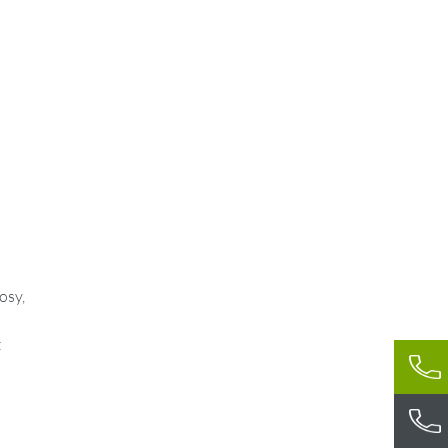
osy,
z