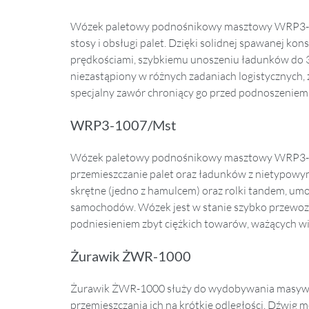
Wózek paletowy podnośnikowy masztowy WRP3-1
stosy i obsługi palet. Dzięki solidnej spawanej ko
prędkościami, szybkiemu unoszeniu ładunków do 30
niezastąpiony w różnych zadaniach logistycznych,
specjalny zawór chroniący go przed podnoszeniem
WRP3-1007/Mst
Wózek paletowy podnośnikowy masztowy WRP3-10
przemieszczanie palet oraz ładunków z nietypowym
skrętne (jedno z hamulcem) oraz rolki tandem, umo
samochodów. Wózek jest w stanie szybko przewozić
podniesieniem zbyt ciężkich towarów, ważących wię
Żurawik ŻWR-1000
Żurawik ŻWR-1000 służy do wydobywania masywny
przemieszczania ich na krótkie odległości. Dźwig