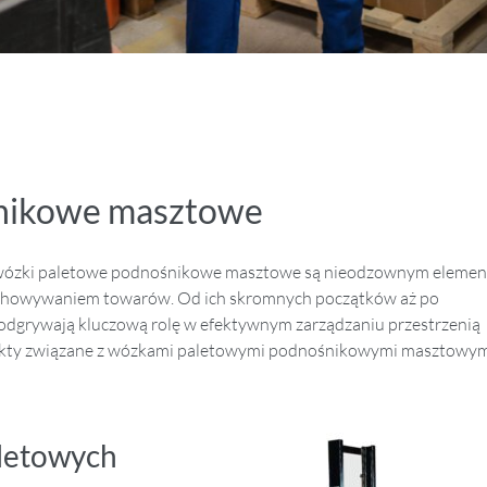
nikowe masztowe
a, wózki paletowe podnośnikowe masztowe są nieodzownym eleme
zechowywaniem towarów. Od ich skromnych początków aż po
 odgrywają kluczową rolę w efektywnym zarządzaniu przestrzenią
kty związane z wózkami paletowymi podnośnikowymi masztowym
aletowych