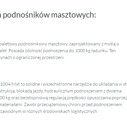
h podnośników masztowych:
aletowy podnośnikowy masztowy, zaprojektowany z myślą o
et. Posiada zdolność podnoszenia do 1000 kg ładunku. Ten
nach o ograniczonej przestrzeni.
/Mst to solidne i wszechstronne narzędzie do układania w st
nstrukcją, blokadą jazdy, hydraulicznym podnoszeniem z dwiema
0 kg oraz bezstopniową regulacją prędkości opuszczania poprze
 materiałami. Zawór przeciążeniowy chroni przed podnoszeniem
iezawodnym w różnych środowiskach logistycznych.