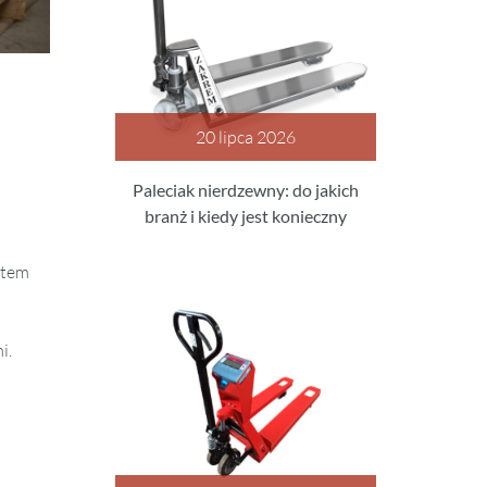
20 lipca 2026
Paleciak nierdzewny: do jakich
branż i kiedy jest konieczny
ntem
i.