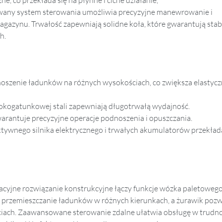
owany system sterowania umożliwia precyzyjne manewrowanie i
azynu. Trwałość zapewniają solidne koła, które gwarantują stab
h.
oszenie ładunków na różnych wysokościach, co zwiększa elastyc
okogatunkowej stali zapewniają długotrwałą wydajność.
antuje precyzyjne operacje podnoszenia i opuszczania.
ywnego silnika elektrycznego i trwałych akumulatorów przekłada
jne rozwiązanie konstrukcyjne łączy funkcje wózka paletowego
 przemieszczanie ładunków w różnych kierunkach, a żurawik pozw
ciach. Zaawansowane sterowanie zdalne ułatwia obsługę w trudn